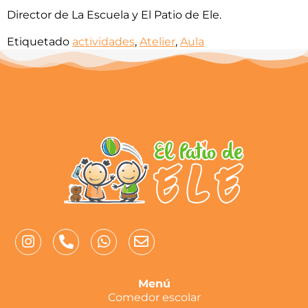
Director de La Escuela y El Patio de Ele.
Etiquetado
actividades
,
Atelier
,
Aula
Menú
Comedor escolar