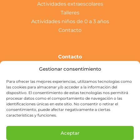
Actividades extraescolares
Talleres
Actividades niños de 0 a 3 años
Contacto
Contacto
c/ Campillo, 80 35200
Gestionar consentimiento
Telde Gran Canaria
928 582 964
Para ofrecer las mejores experiencias, utilizamos tecnologías como
las cookies para almacenar y/o acceder a la información del
695 467 106
dispositivo. El consentimiento de estas tecnologías nos permitirá
procesar datos como el comportamiento de navegación o las
info@elpatiodeele.com
identificaciones únicas en este sitio. No consentir o retirar el
Lunes a Viernes
consentimiento, puede afectar negativamente a ciertas
características y funciones.
de 06:45 a 17:00 horas.
Aceptar