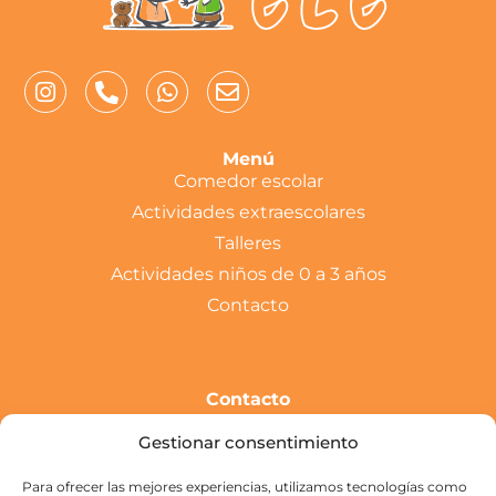
Menú
Comedor escolar
Actividades extraescolares
Talleres
Actividades niños de 0 a 3 años
Contacto
Contacto
c/ Campillo, 80 35200
Gestionar consentimiento
Telde Gran Canaria
928 582 964
Para ofrecer las mejores experiencias, utilizamos tecnologías como